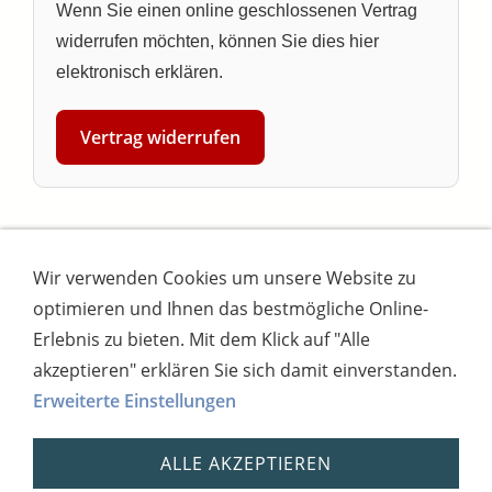
Wenn Sie einen online geschlossenen Vertrag
widerrufen möchten, können Sie dies hier
elektronisch erklären.
Vertrag widerrufen
Wir verwenden Cookies um unsere Website zu
Impressum
AGB
Widerrufsbutton
optimieren und Ihnen das bestmögliche Online-
Widerrufsrecht
Online-Streitschlichtung
Datenschutz
Versand
Bezahlsysteme
Erlebnis zu bieten. Mit dem Klick auf "Alle
Kontakt
Disclaimer
Versandtage
Cookies
akzeptieren" erklären Sie sich damit einverstanden.
Erweiterte Einstellungen
Bankverbindung: Consorsbank, Kt-Inhaber:
Dietmar Fuchs
ALLE AKZEPTIEREN
IBAN: DE27 7012 0400 7111 5910 17 / BIC:
CSDBDE71