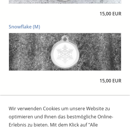
15,00 EUR
Snowflake (M)
15,00 EUR
Wir verwenden Cookies um unsere Website zu
Impressum
AGB
Widerrufsbutton
optimieren und Ihnen das bestmögliche Online-
Widerrufsrecht
Online-Streitschlichtung
Datenschutz
Versand
Bezahlsysteme
Erlebnis zu bieten. Mit dem Klick auf "Alle