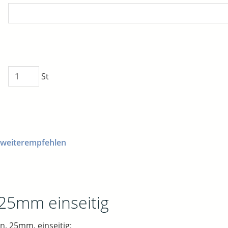
St
 weiterempfehlen
 25mm einseitig
n, 25mm, einseitig: