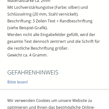
Materialstärke ca. 2mm
Mit Lochverstärkungsöse (Farbe: silber) und
Schlüsselring (20 mm, Stahl vernickelt).
Beschriftung: 3 Zeilen Text + Randbeschriftung
(siehe Beispiel-Grafik).
Werden nicht alle Eingabefelder gefüllt, wird der
gesamte Text dennoch zentriert und die Schrift für
die restliche Beschriftung größer.
Gewicht ca. 4 Gramm.
GEFAHRENHINWEIS
Bitte lesen!
Wir verwenden Cookies um unsere Website zu
Impressum
AGB
Widerrufsbutton
optimieren und Ihnen das bestmögliche Online-
Widerrufsrecht
Online-Streitschlichtung