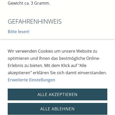
Gewicht ca. 3 Gramm.
GEFAHRENHINWEIS
Bitte lesen!
Wir verwenden Cookies um unsere Website zu
Impressum
AGB
Widerrufsbutton
optimieren und Ihnen das bestmögliche Online-
Widerrufsrecht
Online-Streitschlichtung
Datenschutz
Versand
Bezahlsysteme
Erlebnis zu bieten. Mit dem Klick auf "Alle
Kontakt
Disclaimer
Versandtage
Cookies
akzeptieren" erklären Sie sich damit einverstanden.
Erweiterte Einstellungen
Bankverbindung: Consorsbank, Kt-Inhaber:
Dietmar Fuchs
ALLE AKZEPTIEREN
IBAN: DE27 7012 0400 7111 5910 17 / BIC:
CSDBDE71
Steuernummer: 2181931254,
ALLE ABLEHNEN
USt.-IdNr.: DE 269148408