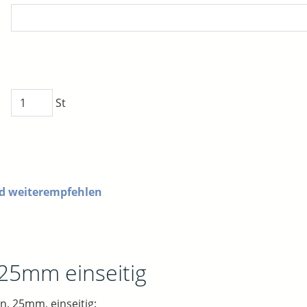
St
nd weiterempfehlen
 25mm einseitig
n, 25mm, einseitig: