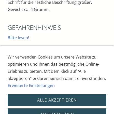
Schrift für die restliche Beschriftung größer.
Gewicht ca. 4 Gramm.
GEFAHRENHINWEIS
Bitte lesen!
Wir verwenden Cookies um unsere Website zu
Impressum
AGB
Widerrufsbutton
optimieren und Ihnen das bestmögliche Online-
Widerrufsrecht
Online-Streitschlichtung
Datenschutz
Versand
Bezahlsysteme
Erlebnis zu bieten. Mit dem Klick auf "Alle
Kontakt
Disclaimer
Versandtage
Cookies
akzeptieren" erklären Sie sich damit einverstanden.
Erweiterte Einstellungen
Bankverbindung: Consorsbank, Kt-Inhaber:
Dietmar Fuchs
ALLE AKZEPTIEREN
IBAN: DE27 7012 0400 7111 5910 17 / BIC:
CSDBDE71
Steuernummer: 2181931254,