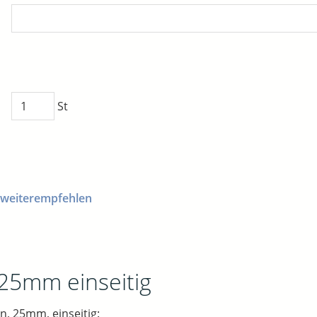
St
 weiterempfehlen
 25mm einseitig
n, 25mm, einseitig: