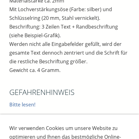
Materialstärke ca. 2mm
Mit Lochverstärkungsöse (Farbe: silber) und
Schlüsselring (20 mm, Stahl vernickelt).
Beschriftung: 3 Zeilen Text + Randbeschriftung
(siehe Beispiel-Grafik).
Werden nicht alle Eingabefelder gefüllt, wird der
gesamte Text dennoch zentriert und die Schrift für
die restliche Beschriftung größer.
Gewicht ca. 4 Gramm.
GEFAHRENHINWEIS
Bitte lesen!
Wir verwenden Cookies um unsere Website zu
Impressum
AGB
Widerrufsbutton
optimieren und Ihnen das bestmögliche Online-
Widerrufsrecht
Online-Streitschlichtung