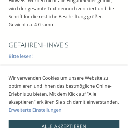
Hinweis: Werden nicht alle Eingabefelder gefüllt,
wird der gesamte Text dennoch zentriert und die
Schrift für die restliche Beschriftung größer.
Gewicht ca. 4 Gramm.
GEFAHRENHINWEIS
Bitte lesen!
Wir verwenden Cookies um unsere Website zu
Impressum
AGB
Widerrufsbutton
optimieren und Ihnen das bestmögliche Online-
Widerrufsrecht
Online-Streitschlichtung
Datenschutz
Versand
Bezahlsysteme
Erlebnis zu bieten. Mit dem Klick auf "Alle
Kontakt
Disclaimer
Versandtage
Cookies
akzeptieren" erklären Sie sich damit einverstanden.
Erweiterte Einstellungen
Bankverbindung: Consorsbank, Kt-Inhaber:
Dietmar Fuchs
ALLE AKZEPTIEREN
IBAN: DE27 7012 0400 7111 5910 17 / BIC: