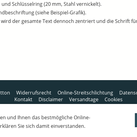
 und Schlüsselring (20 mm, Stahl vernickelt).
andbeschriftung (siehe Beispiel-Grafik).
, wird der gesamte Text dennoch zentriert und die Schrift für
tton
Widerrufsrecht
Online-Streitschlichtung
Datens
Kontakt
Disclaimer
Versandtage
Cookies
Bankverbindung: Consorsbank, Kt-Inhaber: Dietmar Fuchs
en und Ihnen das bestmögliche Online-
IBAN: DE27 7012 0400 7111 5910 17 / BIC: CSDBDE71
 erklären Sie sich damit einverstanden.
Steuernummer: 2181931254,
USt.-IdNr.: DE 269148408