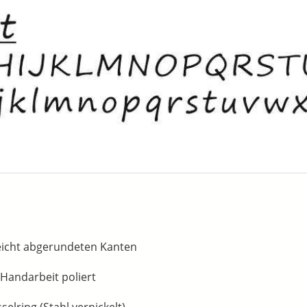
eicht abgerundeten Kanten
n Handarbeit poliert
elring (Stahl vernickelt)