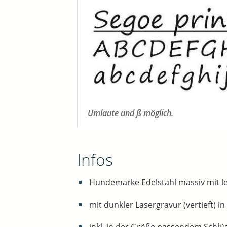
Umlaute und ß möglich.
Infos
Hundemarke Edelstahl massiv mit l
mit dunkler Lasergravur (vertieft) i
inkl. in der Größe passendem Schlüss