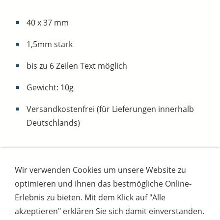
40 x 37 mm
1,5mm stark
bis zu 6 Zeilen Text möglich
Gewicht: 10g
Versandkostenfrei (für Lieferungen innerhalb
Deutschlands)
Wir verwenden Cookies um unsere Website zu
Impressum
AGB
Widerrufsbutton
optimieren und Ihnen das bestmögliche Online-
Widerrufsrecht
Online-Streitschlichtung
Datenschutz
Versand
Bezahlsysteme
Erlebnis zu bieten. Mit dem Klick auf "Alle
Kontakt
Disclaimer
Versandtage
Cookies
akzeptieren" erklären Sie sich damit einverstanden.