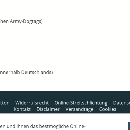
chen Army-Dogtags)
 innerhalb Deutschlands)
tton
Widerrufsrecht
Online-Streitschlichtung
Datens
Kontakt
Disclaimer
Versandtage
Cookies
Bankverbindung: Consorsbank, Kt-Inhaber: Dietmar Fuchs
en und Ihnen das bestmögliche Online-