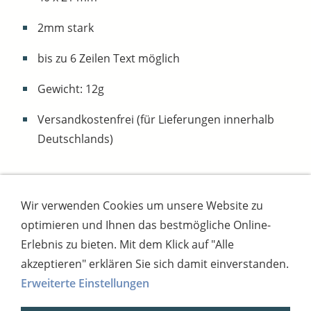
2mm stark
bis zu 6 Zeilen Text möglich
Gewicht: 12g
Versandkostenfrei (für Lieferungen innerhalb
Deutschlands)
Wir verwenden Cookies um unsere Website zu
Impressum
AGB
Widerrufsbutton
optimieren und Ihnen das bestmögliche Online-
Widerrufsrecht
Online-Streitschlichtung
Datenschutz
Versand
Bezahlsysteme
Erlebnis zu bieten. Mit dem Klick auf "Alle
Kontakt
Disclaimer
Versandtage
Cookies
akzeptieren" erklären Sie sich damit einverstanden.
Erweiterte Einstellungen
Bankverbindung: Consorsbank, Kt-Inhaber:
Dietmar Fuchs