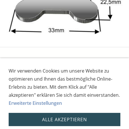
Wir verwenden Cookies um unsere Website zu
Impressum
AGB
Widerrufsbutton
optimieren und Ihnen das bestmögliche Online-
Widerrufsrecht
Online-Streitschlichtung
Datenschutz
Versand
Bezahlsysteme
Erlebnis zu bieten. Mit dem Klick auf "Alle
Kontakt
Disclaimer
Versandtage
Cookies
akzeptieren" erklären Sie sich damit einverstanden.
Erweiterte Einstellungen
Bankverbindung: Consorsbank, Kt-Inhaber:
Dietmar Fuchs
ALLE AKZEPTIEREN
IBAN: DE27 7012 0400 7111 5910 17 / BIC:
CSDBDE71