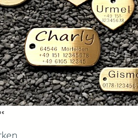
0 €
rken