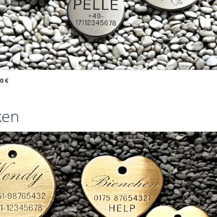
0 €
ken