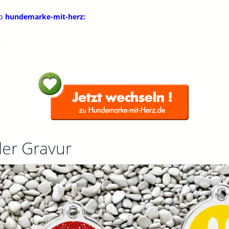
op
hundemarke-mit-herz:
!
ler Gravur