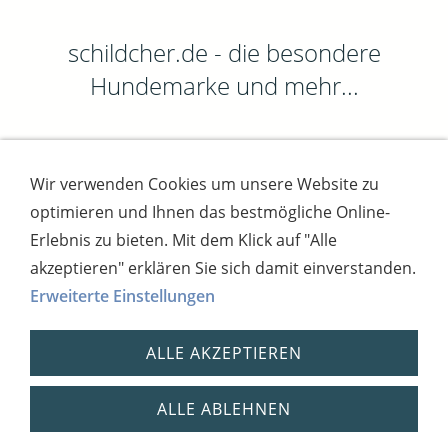
schildcher.de - die besondere
Hundemarke und mehr...
Wir verwenden Cookies um unsere Website zu
Impressum
AGB
Widerrufsbutton
optimieren und Ihnen das bestmögliche Online-
Widerrufsrecht
Online-Streitschlichtung
Datenschutz
Versand
Bezahlsysteme
Erlebnis zu bieten. Mit dem Klick auf "Alle
Kontakt
Disclaimer
Versandtage
Cookies
akzeptieren" erklären Sie sich damit einverstanden.
Erweiterte Einstellungen
Bankverbindung: Consorsbank, Kt-Inhaber:
Dietmar Fuchs
ALLE AKZEPTIEREN
IBAN: DE27 7012 0400 7111 5910 17 / BIC:
CSDBDE71
Steuernummer: 2181931254,
ALLE ABLEHNEN
USt.-IdNr.: DE 269148408