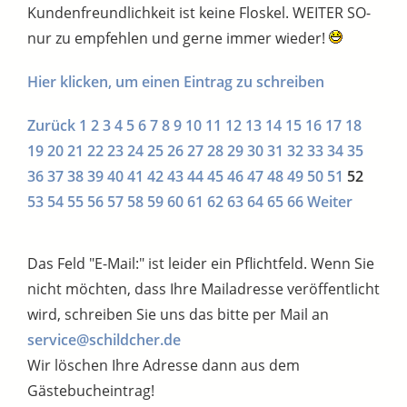
Kundenfreundlichkeit ist keine Floskel. WEITER SO-
nur zu empfehlen und gerne immer wieder!
Hier klicken, um einen Eintrag zu schreiben
Zurück
1
2
3
4
5
6
7
8
9
10
11
12
13
14
15
16
17
18
19
20
21
22
23
24
25
26
27
28
29
30
31
32
33
34
35
36
37
38
39
40
41
42
43
44
45
46
47
48
49
50
51
52
53
54
55
56
57
58
59
60
61
62
63
64
65
66
Weiter
Das Feld "E-Mail:" ist leider ein Pflichtfeld. Wenn Sie
nicht möchten, dass Ihre Mailadresse veröffentlicht
wird, schreiben Sie uns das bitte per Mail an
service@schildcher.de
Wir löschen Ihre Adresse dann aus dem
Gästebucheintrag!