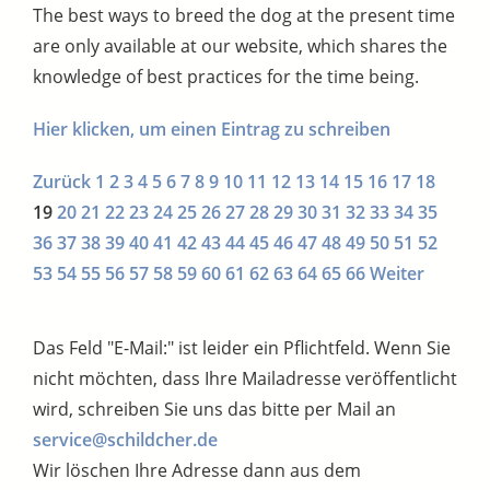
The best ways to breed the dog at the present time
are only available at our website, which shares the
knowledge of best practices for the time being.
Hier klicken, um einen Eintrag zu schreiben
Zurück
1
2
3
4
5
6
7
8
9
10
11
12
13
14
15
16
17
18
19
20
21
22
23
24
25
26
27
28
29
30
31
32
33
34
35
36
37
38
39
40
41
42
43
44
45
46
47
48
49
50
51
52
53
54
55
56
57
58
59
60
61
62
63
64
65
66
Weiter
Das Feld "E-Mail:" ist leider ein Pflichtfeld. Wenn Sie
nicht möchten, dass Ihre Mailadresse veröffentlicht
wird, schreiben Sie uns das bitte per Mail an
service@schildcher.de
Wir löschen Ihre Adresse dann aus dem