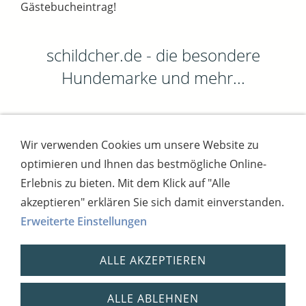
Gästebucheintrag!
schildcher.de - die besondere
Hundemarke und mehr...
Wir verwenden Cookies um unsere Website zu
Impressum
AGB
Widerrufsbutton
optimieren und Ihnen das bestmögliche Online-
Widerrufsrecht
Online-Streitschlichtung
Datenschutz
Versand
Bezahlsysteme
Erlebnis zu bieten. Mit dem Klick auf "Alle
Kontakt
Disclaimer
Versandtage
Cookies
akzeptieren" erklären Sie sich damit einverstanden.
Erweiterte Einstellungen
Bankverbindung: Consorsbank, Kt-Inhaber:
Dietmar Fuchs
ALLE AKZEPTIEREN
IBAN: DE27 7012 0400 7111 5910 17 / BIC:
CSDBDE71
Steuernummer: 2181931254,
ALLE ABLEHNEN