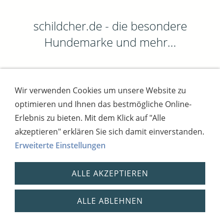
schildcher.de - die besondere
Hundemarke und mehr...
Wir verwenden Cookies um unsere Website zu
Impressum
AGB
Widerrufsbutton
optimieren und Ihnen das bestmögliche Online-
Widerrufsrecht
Online-Streitschlichtung
Datenschutz
Versand
Bezahlsysteme
Erlebnis zu bieten. Mit dem Klick auf "Alle
Kontakt
Disclaimer
Versandtage
Cookies
akzeptieren" erklären Sie sich damit einverstanden.
Erweiterte Einstellungen
Bankverbindung: Consorsbank, Kt-Inhaber:
Dietmar Fuchs
ALLE AKZEPTIEREN
IBAN: DE27 7012 0400 7111 5910 17 / BIC:
CSDBDE71
Steuernummer: 2181931254,
ALLE ABLEHNEN
USt.-IdNr.: DE 269148408