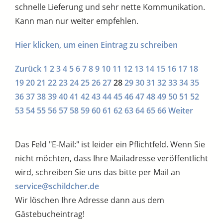
schnelle Lieferung und sehr nette Kommunikation.
Kann man nur weiter empfehlen.
Hier klicken, um einen Eintrag zu schreiben
Zurück
1
2
3
4
5
6
7
8
9
10
11
12
13
14
15
16
17
18
19
20
21
22
23
24
25
26
27
28
29
30
31
32
33
34
35
36
37
38
39
40
41
42
43
44
45
46
47
48
49
50
51
52
53
54
55
56
57
58
59
60
61
62
63
64
65
66
Weiter
Das Feld "E-Mail:" ist leider ein Pflichtfeld. Wenn Sie
nicht möchten, dass Ihre Mailadresse veröffentlicht
wird, schreiben Sie uns das bitte per Mail an
service@schildcher.de
Wir löschen Ihre Adresse dann aus dem
Gästebucheintrag!