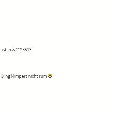
fkasten &#128513;
s Ding klimpert nicht rum