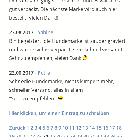
Der Ver-sand ging superschnell und es war alles
gut verpackt. Die nächste Marke wird auch hier
bestellt. Vielen Dank!!
23.08.2017
-
Sabine
Bin begeistert, die Hundemarke ist sauber graviert
und würde sicher verpackt, sehr schnell versandt.
Sehr zu empfehlen, vielen Dank
22.08.2017
-
Petra
Sehr edle Hundemarke, nichts klimpert mehr,
schneller Versand, alles in allem
"Sehr zu empfehlen "
Hier klicken, um einen Eintrag zu schreiben
Zurück
1
2
3
4
5
6
7
8
9
10
11
12
13
14
15
16
17
18
19
20
21
22
23
24
25
26
27
28
29
30
31
32
33
34
35