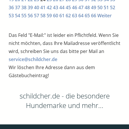
36
37
38
39
40
41
42
43
44
45
46
47
48
49
50
51
52
53
54
55
56
57
58
59
60
61
62
63
64
65
66
Weiter
Das Feld "E-Mail:" ist leider ein Pflichtfeld. Wenn Sie
nicht möchten, dass Ihre Mailadresse veröffentlicht
wird, schreiben Sie uns das bitte per Mail an
service@schildcher.de
Wir löschen Ihre Adresse dann aus dem
Gästebucheintrag!
schildcher.de - die besondere
Hundemarke und mehr...