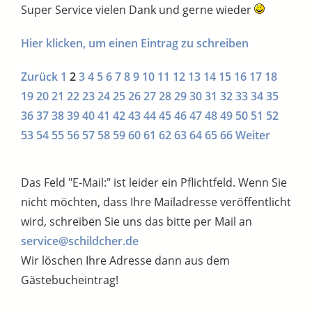
Super Service vielen Dank und gerne wieder
Hier klicken, um einen Eintrag zu schreiben
Zurück
1
2
3
4
5
6
7
8
9
10
11
12
13
14
15
16
17
18
19
20
21
22
23
24
25
26
27
28
29
30
31
32
33
34
35
36
37
38
39
40
41
42
43
44
45
46
47
48
49
50
51
52
53
54
55
56
57
58
59
60
61
62
63
64
65
66
Weiter
Das Feld "E-Mail:" ist leider ein Pflichtfeld. Wenn Sie
nicht möchten, dass Ihre Mailadresse veröffentlicht
wird, schreiben Sie uns das bitte per Mail an
service@schildcher.de
Wir löschen Ihre Adresse dann aus dem
Gästebucheintrag!