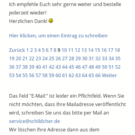
Ich empfehle Euch sehr gerne weiter und bestelle
jederzeit wieder!
Herzlichen Dank!
Hier klicken, um einen Eintrag zu schreiben
Zurück
1
2
3
4
5
6
7
8
9
10
11
12
13
14
15
16
17
18
19
20
21
22
23
24
25
26
27
28
29
30
31
32
33
34
35
36
37
38
39
40
41
42
43
44
45
46
47
48
49
50
51
52
53
54
55
56
57
58
59
60
61
62
63
64
65
66
Weiter
Das Feld "E-Mail:" ist leider ein Pflichtfeld. Wenn Sie
nicht möchten, dass Ihre Mailadresse veröffentlicht
wird, schreiben Sie uns das bitte per Mail an
service@schildcher.de
Wir löschen Ihre Adresse dann aus dem