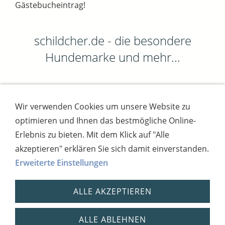
Gästebucheintrag!
schildcher.de - die besondere
Hundemarke und mehr...
Wir verwenden Cookies um unsere Website zu
Impressum
AGB
Widerrufsbutton
optimieren und Ihnen das bestmögliche Online-
Widerrufsrecht
Online-Streitschlichtung
Datenschutz
Versand
Bezahlsysteme
Erlebnis zu bieten. Mit dem Klick auf "Alle
Kontakt
Disclaimer
Versandtage
Cookies
akzeptieren" erklären Sie sich damit einverstanden.
Erweiterte Einstellungen
Bankverbindung: Consorsbank, Kt-Inhaber:
Dietmar Fuchs
ALLE AKZEPTIEREN
IBAN: DE27 7012 0400 7111 5910 17 / BIC:
CSDBDE71
Steuernummer: 2181931254,
ALLE ABLEHNEN