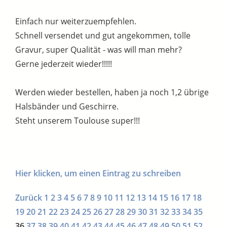
Einfach nur weiterzuempfehlen.
Schnell versendet und gut angekommen, tolle
Gravur, super Qualität - was will man mehr?
Gerne jederzeit wieder!!!!!
Werden wieder bestellen, haben ja noch 1,2 übrige
Halsbänder und Geschirre.
Steht unserem Toulouse super!!!
Hier klicken, um einen Eintrag zu schreiben
Zurück
1
2
3
4
5
6
7
8
9
10
11
12
13
14
15
16
17
18
19
20
21
22
23
24
25
26
27
28
29
30
31
32
33
34
35
36
37
38
39
40
41
42
43
44
45
46
47
48
49
50
51
52